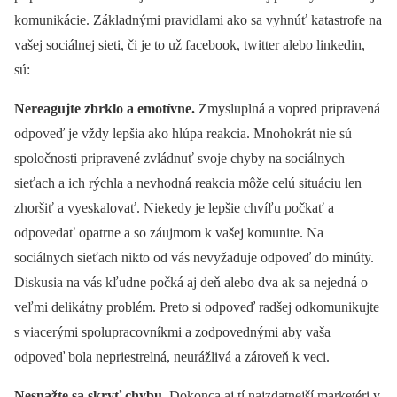
komunikácie. Základnými pravidlami ako sa vyhnúť katastrofe na
vašej sociálnej sieti, či je to už facebook, twitter alebo linkedin,
sú:
Nereagujte zbrklo a emotívne.
Zmysluplná a vopred pripravená
odpoveď je vždy lepšia ako hlúpa reakcia. Mnohokrát nie sú
spoločnosti pripravené zvládnuť svoje chyby na sociálnych
sieťach a ich rýchla a nevhodná reakcia môže celú situáciu len
zhoršiť a vyeskalovať. Niekedy je lepšie chvíľu počkať a
odpovedať opatrne a so záujmom k vašej komunite. Na
sociálnych sieťach nikto od vás nevyžaduje odpoveď do minúty.
Diskusia na vás kľudne počká aj deň alebo dva ak sa nejedná o
veľmi delikátny problém. Preto si odpoveď radšej odkomunikujte
s viacerými spolupracovníkmi a zodpovednými aby vaša
odpoveď bola nepriestrelná, neurážlivá a zároveň k veci.
Nesnažte sa skryť chybu.
Dokonca aj tí najzdatnejší marketéri v