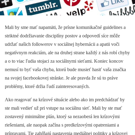
Mali by sme mať napamäti, že prísne komunikačné guidelines a
striktné dodržiavanie disciplíny postov a odpovedí síce môže
udržať našich followerov v sociálnej hybernácii a apatii voči
negatívnym reakciám, ale na druhej strane každý z nás robí chyby
a o to viac ľudia stojaci za sociálnymi sieťami. Koniec koncov
nemusí to byť vaša chyba, ktorú bude musieť hasiť vaša značka
na svojej facebookovej stránke. Je ale pravda že sú to práve
problémy, ktoré držia ľudí zainteresovaných.
Ako reagovať na krízové situácie alebo ako im predchádzať by
ste mali vedieť už pri vstupe na sociálnu sieť. Mali by ste mať
zostavený minimálne plán, ktorý sa nezaoberá len krízovými
riešeniami, ale naopak začína s predkrízovými opatreniami a
prípravami. Tie zahŕňajú nastavenia mediálnej politiky a krízovej