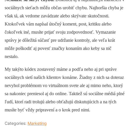
sociálnych sieťach môžu občas urobiť chybu. Najhoršia chyba je
však tá, ak vedome zavádzate alebo skrývate skutočnosti.
Ktokoľvek vám napísal útočný koment, post, kritiku alebo
čokoľvek iné, musíte prijať svoju zodpovednosť. Vymazanie
správy je dôležitá súčasť pre udržanie kontroly, ale veľa krát
môže poškodiť aj povesť značky konaním ako keby sa nič
nestalo.
My takýto kódex zostavený máme a podľa neho aj pri správe
sociálnych sietí našich klientov konáme. Žiadny z nich sa doteraz
nevyhol problémom vo virtuálnom svete ale aj mimo neho, ktorý
sa nakoniec preniesol aj do online. Taktiež sú sociálne médiá plné
ľudí, ktorí radi trolujú alebo obťažujú diskutujúcich a na tých
musíte byť vždy pripravení a o krok pred nimi.
Categories:
Marketing