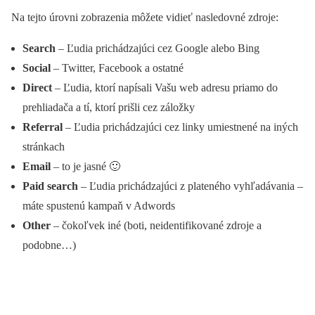
Na tejto úrovni zobrazenia môžete vidieť nasledovné zdroje:
Search
– Ľudia prichádzajúci cez Google alebo Bing
Social
– Twitter, Facebook a ostatné
Direct
– Ľudia, ktorí napísali Vašu web adresu priamo do
prehliadača a tí, ktorí prišli cez záložky
Referral
– Ľudia prichádzajúci cez linky umiestnené na iných
stránkach
Email
– to je jasné 🙂
Paid search
– Ľudia prichádzajúci z plateného vyhľadávania –
máte spustenú kampaň v Adwords
Other
– čokoľvek iné (boti, neidentifikované zdroje a
podobne…)