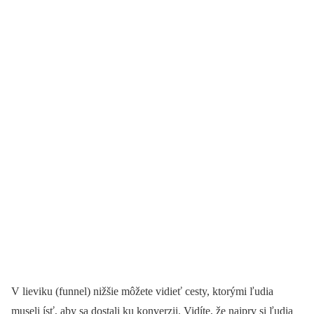
V lieviku (funnel) nižšie môžete vidieť cesty, ktorými ľudia
museli ísť, aby sa dostali ku konverzii. Vidíte, že najprv si ľudia