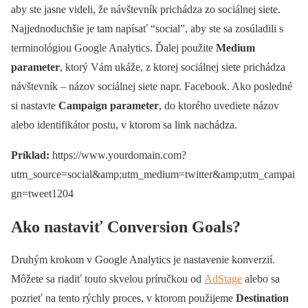
aby ste jasne videli, že návštevník prichádza zo sociálnej siete.
Najjednoduchšie je tam napísať “social”, aby ste sa zosúladili s
terminológiou Google Analytics. Ďalej použite
Medium
parameter
, ktorý Vám ukáže, z ktorej sociálnej siete prichádza
návštevník – názov sociálnej siete napr. Facebook. Ako posledné
si nastavte
Campaign parameter
, do ktorého uvediete názov
alebo identifikátor postu, v ktorom sa link nachádza.
Príklad:
https://www.yourdomain.com?
utm_source=social&amp;utm_medium=twitter&amp;utm_campai
gn=tweet1204
Ako nastaviť Conversion Goals?
Druhým krokom v Google Analytics je nastavenie konverzií.
Môžete sa riadiť touto skvelou príručkou od
AdStage
alebo sa
pozrieť na tento rýchly proces, v ktorom použijeme
Destination