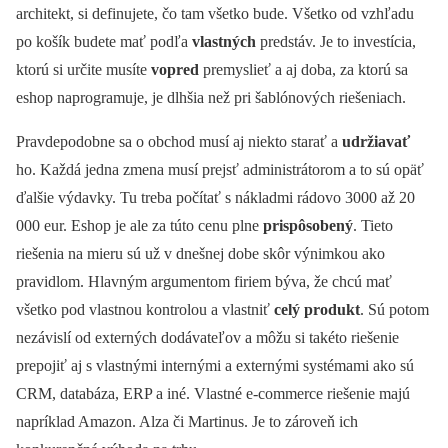
architekt, si definujete, čo tam všetko bude. Všetko od vzhľadu
po košík budete mať podľa
vlastných
predstáv. Je to investícia,
ktorú si určite musíte
vopred
premyslieť a aj doba, za ktorú sa
eshop naprogramuje, je dlhšia než pri šablónových riešeniach.
Pravdepodobne sa o obchod musí aj niekto starať a
udržiavať
ho. Každá jedna zmena musí prejsť administrátorom a to sú opäť
ďalšie výdavky. Tu treba počítať s nákladmi rádovo 3000 až 20
000 eur. Eshop je ale za túto cenu plne
prispôsobený
. Tieto
riešenia na mieru sú už v dnešnej dobe skôr výnimkou ako
pravidlom. Hlavným argumentom firiem býva, že chcú mať
všetko pod vlastnou kontrolou a vlastniť
celý produkt
. Sú potom
nezávislí od externých dodávateľov a môžu si takéto riešenie
prepojiť aj s vlastnými internými a externými systémami ako sú
CRM, databáza, ERP a iné. Vlastné e-commerce riešenie majú
napríklad Amazon. Alza či Martinus. Je to zároveň ich