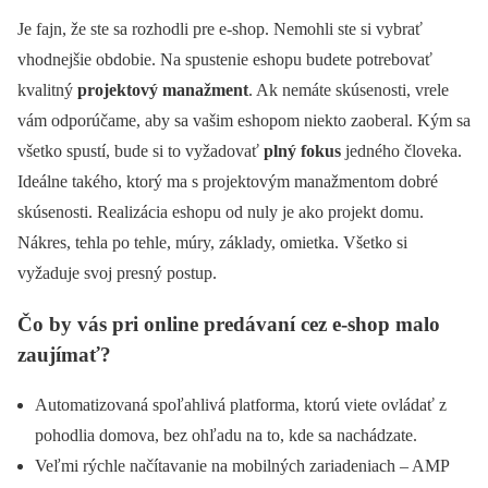
Je fajn, že ste sa rozhodli pre e-shop. Nemohli ste si vybrať
vhodnejšie obdobie. Na spustenie eshopu budete potrebovať
kvalitný
projektový manažment
. Ak nemáte skúsenosti, vrele
vám odporúčame, aby sa vašim eshopom niekto zaoberal. Kým sa
všetko spustí, bude si to vyžadovať
plný fokus
jedného človeka.
Ideálne takého, ktorý ma s projektovým manažmentom dobré
skúsenosti. Realizácia eshopu od nuly je ako projekt domu.
Nákres, tehla po tehle, múry, základy, omietka. Všetko si
vyžaduje svoj presný postup.
Čo by vás pri online predávaní cez e-shop malo
zaujímať?
Automatizovaná spoľahlivá platforma, ktorú viete ovládať z
pohodlia domova, bez ohľadu na to, kde sa nachádzate.
Veľmi rýchle načítavanie na mobilných zariadeniach – AMP