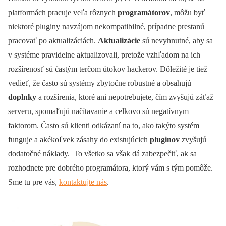
platformách pracuje veľa rôznych
programátorov
, môžu byť
niektoré pluginy navzájom nekompatibilné, prípadne prestanú
pracovať po aktualizáciách.
Aktualizácie
sú nevyhnutné, aby sa
v systéme pravidelne aktualizovali, pretože vzhľadom na ich
rozšírenosť sú častým terčom útokov hackerov. Dôležité je tiež
vedieť, že často sú systémy zbytočne robustné a obsahujú
doplnky
a rozšírenia, ktoré ani nepotrebujete, čím zvyšujú záťaž
serveru, spomaľujú načítavanie a celkovo sú negatívnym
faktorom. Často sú klienti odkázaní na to, ako takýto systém
funguje a akékoľvek zásahy do existujúcich
pluginov
zvyšujú
dodatočné náklady. To všetko sa však dá zabezpečiť, ak sa
rozhodnete pre dobrého programátora, ktorý vám s tým pomôže.
Sme tu pre vás,
kontaktujte nás
.