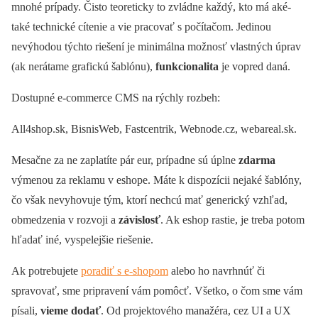
mnohé prípady. Čisto teoreticky to zvládne každý, kto má aké-
také technické cítenie a vie pracovať s počítačom. Jedinou
nevýhodou týchto riešení je minimálna možnosť vlastných úprav
(ak nerátame grafickú šablónu),
funkcionalita
je vopred daná.
Dostupné e-commerce CMS na rýchly rozbeh:
All4shop.sk, BisnisWeb, Fastcentrik, Webnode.cz, webareal.sk.
Mesačne za ne zaplatíte pár eur, prípadne sú úplne
zdarma
výmenou za reklamu v eshope. Máte k dispozícii nejaké šablóny,
čo však nevyhovuje tým, ktorí nechcú mať generický vzhľad,
obmedzenia v rozvoji a
závislosť
. Ak eshop rastie, je treba potom
hľadať iné, vyspelejšie riešenie.
Ak potrebujete
poradiť s e-shopom
alebo ho navrhnúť či
spravovať, sme pripravení vám pomôcť. Všetko, o čom sme vám
písali,
vieme dodať
. Od projektového manažéra, cez UI a UX