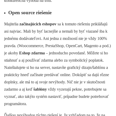
konkurenčná výhoda na trhu.
Open source riešenie
Majitelia
začínajúcich eshopov
sa k tomuto riešeniu prikláňajú
asi najviac. Mali by byť lacnejšie a nemali by byť viazané iba k
jednému dodávateľovi. Ani jedna z možností nie je vždy 100%
pravda. (Woocommerce, PrestaShop, OpenCart, Magento a pod.)
je akoby
Eshop zdarma
– jednoducho povedané. Môžete si ho
stiahnuť a aj používať zdarma alebo za symbolický poplatok.
Nainštalujete si ho na server, nastavíte grafický dizajn/šablónu a
prakticky hneď začínate predávať online. Dokúpiť sa dajú rôzne
doplnky, ale má to aj svoje nevýhody. Nič nie je v skutočnosti
zadarmo a aj keď
šablóny
vždy vyzerajú pekne, potrebujete sa
vyznať, ako takýto systém nastaviť, prípadne budete potrebovať
programátora.
Ďalšou nevýhodou týchto riešení je, že vzhľadom na to, že na