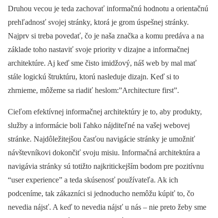
Druhou vecou je teda zachovať informačnú hodnotu a orientačnú
prehľadnosť svojej stránky, ktorá je grom úspešnej stránky.
Najprv si treba povedať, čo je naša značka a komu predáva a na
základe toho nastaviť svoje priority v dizajne a informačnej
architektúre. Aj keď sme čisto imidžový, náš web by mal mať
stále logickú štruktúru, ktorú nasleduje dizajn. Keď si to
zhrnieme, môžeme sa riadiť heslom:”Architecture first”.
Cieľom efektívnej informačnej architektúry je to, aby produkty,
služby a informácie boli ľahko nájditeľné na vašej webovej
stránke. Najdôležitejšou časťou navigácie stránky je umožniť
návštevníkovi dokončiť svoju misiu. Informačná architektúra a
navigávia stránky sú totižto najkritickejším bodom pre pozitívnu
“user experience” a teda skúsenosť používateľa. Ak ich
podceníme, tak zákazníci si jednoducho nemôžu kúpiť to, čo
nevedia nájsť. A keď to nevedia nájsť u nás – nie preto žeby sme