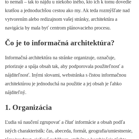
to nemali – tak to nájdu u niekoho iného, kto ich k tomu dovedie
kratšou a jednoduchšou cestou ako my. Ak teda rozmýšľate nad
vytvorením alebo redizajnom vašej stránky, architektúra a
navigácia by mala byť centrom plánovacieho procesu.
Čo je to informačná architektúra?
Informačná architektúra na stránke organizuje, označuje,
priorizuje a spája obsah tak, aby podporovala použiteľnosť a
nájditeľnosť. Inými slovami, webstránka s čistou informačnou
architektúrou je jednoduchá na použitie a jej obsah je ľahko
nájditeľný.
1. Organizácia
Ľudia sú naučení zgrupovať a čítať informácie a obsah podľa
istých charakteristík: čas, abeceda, formát, geografia/umiestnenie,