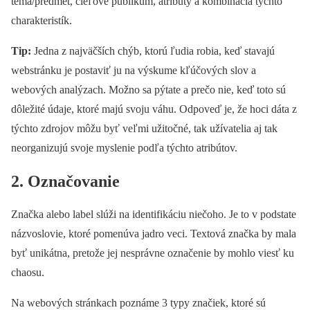
téma/predmet, cieľové publikum, atribúty a kombinácia týchto
charakteristík.
Tip:
Jedna z najväčších chýb, ktorú ľudia robia, keď stavajú
webstránku je postaviť ju na výskume kľúčových slov a
webových analýzach. Možno sa pýtate a prečo nie, keď toto sú
dôležité údaje, ktoré majú svoju váhu. Odpoveď je, že hoci dáta z
týchto zdrojov môžu byť veľmi užitočné, tak užívatelia aj tak
neorganizujú svoje myslenie podľa týchto atribútov.
2. Označovanie
Značka alebo label slúži na identifikáciu niečoho. Je to v podstate
názvoslovie, ktoré pomenúva jadro veci. Textová značka by mala
byť unikátna, pretože jej nesprávne označenie by mohlo viesť ku
chaosu.
Na webových stránkach poznáme 3 typy značiek, ktoré sú