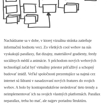
Nachádzame sa v dobe, v ktorej vizuálna stránka zatieňuje
informačnú hodnotu veci. Zo všetkých cool webov na nás
vyskakujú parallaxy, flat dizajny, materiálové gradienty, feedy
sociálnych médií a animácie. S príchodom nových webových
technológií začal byť virtuálny priestor príťažlivý a schopný
budovať imidž. Veľké spoločnosti prezentujúce sa najmä cez
internet sú lídrami v nasadzovaní nových features do svojich
webov. A bolo by kontraproduktívne nesledovať tieto trendy a
neimplementovať ich na svojich vlastných platformách. Parallax
neparallax, treba ho mať, ale najprv poriadnu štruktúru.