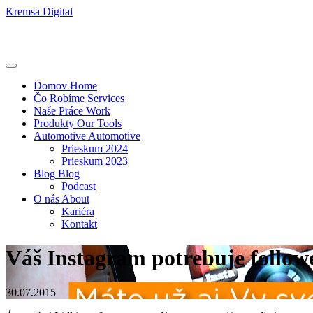
Kremsa Digital
Domov
Home
Čo Robíme
Services
Naše Práce
Work
Produkty
Our Tools
Automotive
Automotive
Prieskum 2024
Prieskum 2023
Blog
Blog
Podcast
O nás
About
Kariéra
Kontakt
Váš Instagram potrebuje follow
30.07.2015