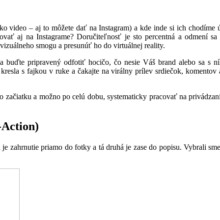
o video – aj to môžete dať na Instagram) a kde inde si ich chodíme úč
klovať aj na Instagrame? Doručiteľnosť je sto percentná a odmení s
vizuálneho smogu a presunúť ho do virtuálnej reality.
ón a buďte pripravený odfotiť hocičo, čo nesie Váš brand alebo sa s 
kresla s fajkou v ruke a čakajte na virálny prílev srdiečok, komentov
 zo začiatku a možno po celú dobu, systematicky pracovať na privádza
-Action)
je zahrnutie priamo do fotky a tá druhá je zase do popisu. Vybrali sm