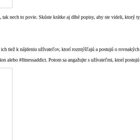
k nech to povie. Skúste krátke aj dlhé popisy, aby ste videli, ktorý t
 ich tiež k nájdeniu užívateľov, ktorí rozmýšľajú a postujú o rovnakých
tion alebo #fitnessaddict. Potom sa angažujte s užívateľmi, ktorí postujú