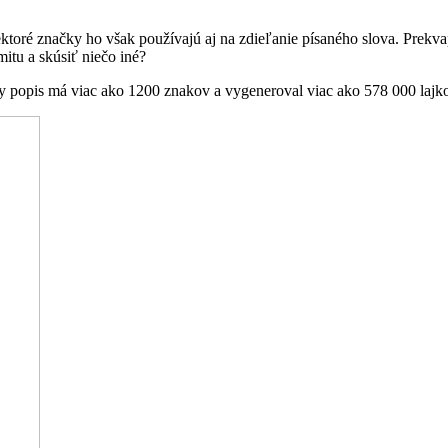
niektoré značky ho však používajú aj na zdieľanie písaného slova. Prek
mitu a skúsiť niečo iné?
tny popis má viac ako 1200 znakov a vygeneroval viac ako 578 000 lajk