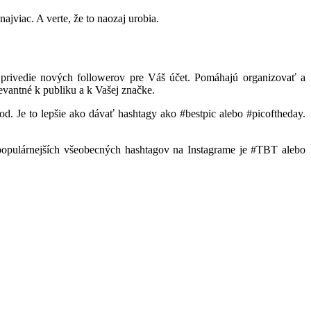
jviac. A verte, že to naozaj urobia.
 privedie nových followerov pre Váš účet. Pomáhajú organizovať a
evantné k publiku a k Vašej značke.
d. Je to lepšie ako dávať hashtagy ako #bestpic alebo #picoftheday.
ajpopulárnejších všeobecných hashtagov na Instagrame je #TBT alebo