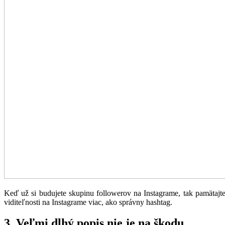
Keď už si budujete skupinu followerov na Instagrame, tak pamätajt
viditeľnosti na Instagrame viac, ako správny hashtag.
3. Veľmi dlhý popis nie je na škodu