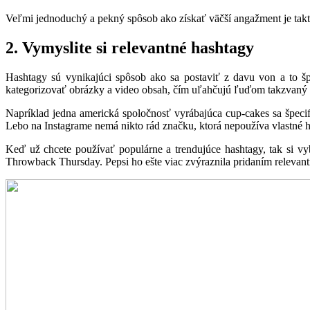
Veľmi jednoduchý a pekný spôsob ako získať väčší angažment je taktie
2. Vymyslite si relevantné hashtagy
Hashtagy sú vynikajúci spôsob ako sa postaviť z davu von a to š
kategorizovať obrázky a video obsah, čím uľahčujú ľuďom takzvaný “co
Napríklad jedna americká spoločnosť vyrábajúca cup-cakes sa špecif
Lebo na Instagrame nemá nikto rád značku, ktorá nepoužíva vlastné h
Keď už chcete používať populárne a trendujúce hashtagy, tak si vy
Throwback Thursday. Pepsi ho ešte viac zvýraznila pridaním relevan