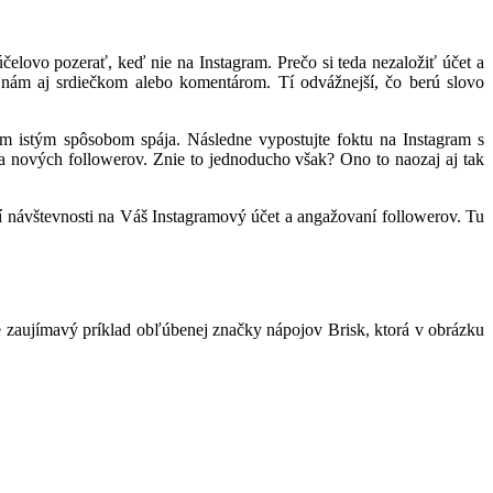
elovo pozerať, keď nie na Instagram. Prečo si teda nezaložiť účet a
a nám aj srdiečkom alebo komentárom. Tí odvážnejší, čo berú slovo
ním istým spôsobom spája. Následne vypostujte foktu na Instagram s
 a nových followerov. Znie to jednoducho však? Ono to naozaj aj tak
ní návštevnosti na Váš Instagramový účet a angažovaní followerov. Tu
e zaujímavý príklad obľúbenej značky nápojov Brisk, ktorá v obrázku