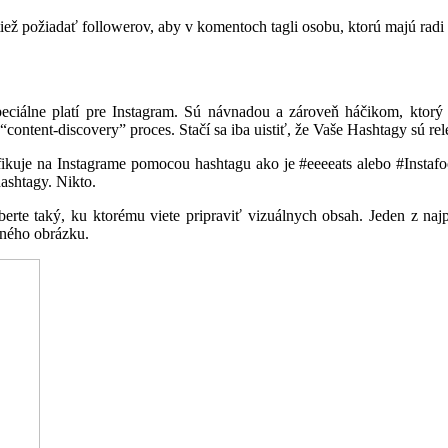
ž požiadať followerov, aby v komentoch tagli osobu, ktorú majú radi na
peciálne platí pre Instagram. Sú návnadou a zároveň háčikom, ktorý
ntent-discovery” proces. Stačí sa iba uistiť, že Vaše Hashtagy sú rel
ikuje na Instagrame pomocou hashtagu ako je #eeeeats alebo #Instafoo
ashtagy. Nikto.
berte taký, ku ktorému viete pripraviť vizuálnych obsah. Jeden z n
tného obrázku.