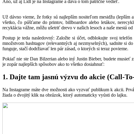
Áno, už aj Lidl je na Instagrame a dáva o tom patrične vedieť.
Už dávno vieme, že fotky sú najlepším nositeľom mesidžu (lepším ak
všetko, čo púšťame do printov, billboardov alebo letákov, nerecy
recyklácia vážne, môžu ušetriť drevo v našich lesoch a naše mestá od 
Postup je teda nasledovný: Založte si účet, odblokujte svoj telef
množstvom hashtagov (relevantných aj nezmyselných), sadnite si do 
funguje, stačí dodržiavať len pár zásad, o ktorých si teraz povieme.
Pokiaľ nie ste Dan Bilzerian alebo iný Justin Bieber, budete musieť
je zopár najlepších spôsobov ako to všetko dosiahnuť:
1. Dajte tam jasnú výzvu do akcie (Call-To
Na Instagrame máte dve možnosti ako vyzvať publikum k akcii. Prvá 
žiada o dvojitý klik na obrázok, ktorý automaticky vyústi do lajku.