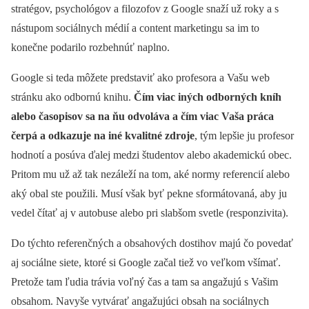
stratégov, psychológov a filozofov z Google snaží už roky a s
nástupom sociálnych médií a content marketingu sa im to
konečne podarilo rozbehnúť naplno.
Google si teda môžete predstaviť ako profesora a Vašu web
stránku ako odbornú knihu.
Čím viac iných odborných kníh
alebo časopisov sa na ňu odvoláva a čím viac Vaša práca
čerpá a odkazuje na iné kvalitné zdroje
, tým lepšie ju profesor
hodnotí a posúva ďalej medzi študentov alebo akademickú obec.
Pritom mu už až tak nezáleží na tom, aké normy referencií alebo
aký obal ste použili. Musí však byť pekne sformátovaná, aby ju
vedel čítať aj v autobuse alebo pri slabšom svetle (responzivita).
Do týchto referenčných a obsahových dostihov majú čo povedať
aj sociálne siete, ktoré si Google začal tiež vo veľkom všímať.
Pretože tam ľudia trávia voľný čas a tam sa angažujú s Vašim
obsahom. Navyše vytvárať angažujúci obsah na sociálnych