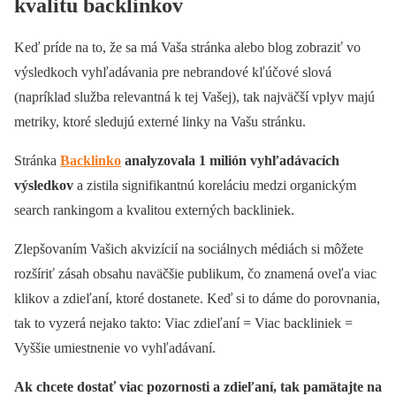
kvalitu backlinkov
Keď príde na to, že sa má Vaša stránka alebo blog zobraziť vo
výsledkoch vyhľadávania pre nebrandové kľúčové slová
(napríklad služba relevantná k tej Vašej), tak najväčší vplyv majú
metriky, ktoré sledujú externé linky na Vašu stránku.
Stránka
Backlinko
analyzovala 1 milión vyhľadávacích
výsledkov
a zistila signifikantnú koreláciu medzi organickým
search rankingom a kvalitou externých backliniek.
Zlepšovaním Vašich akvizícií na sociálnych médiách si môžete
rozšíriť zásah obsahu naväčšie publikum, čo znamená oveľa viac
klikov a zdieľaní, ktoré dostanete. Keď si to dáme do porovnania,
tak to vyzerá nejako takto: Viac zdieľaní = Viac backliniek =
Vyššie umiestnenie vo vyhľadávaní.
Ak chcete dostať viac pozornosti a zdieľaní, tak pamätajte na