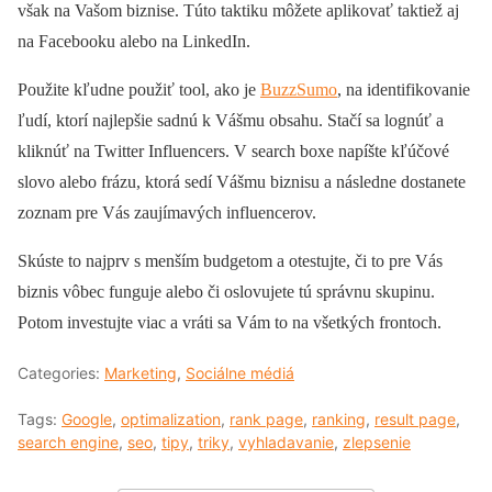
však na Vašom biznise. Túto taktiku môžete aplikovať taktiež aj
na Facebooku alebo na LinkedIn.
Použite kľudne použiť tool, ako je
BuzzSumo
, na identifikovanie
ľudí, ktorí najlepšie sadnú k Vášmu obsahu. Stačí sa lognúť a
kliknúť na Twitter Influencers. V search boxe napíšte kľúčové
slovo alebo frázu, ktorá sedí Vášmu biznisu a následne dostanete
zoznam pre Vás zaujímavých influencerov.
Skúste to najprv s menším budgetom a otestujte, či to pre Vás
biznis vôbec funguje alebo či oslovujete tú správnu skupinu.
Potom investujte viac a vráti sa Vám to na všetkých frontoch.
Categories:
Marketing
,
Sociálne médiá
Tags:
Google
,
optimalization
,
rank page
,
ranking
,
result page
,
search engine
,
seo
,
tipy
,
triky
,
vyhladavanie
,
zlepsenie