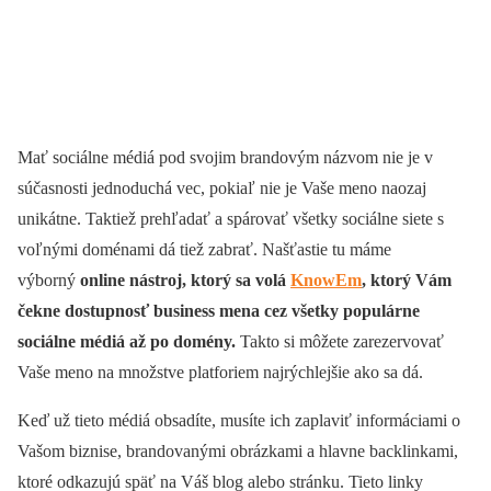
Mať sociálne médiá pod svojim brandovým názvom nie je v
súčasnosti jednoduchá vec, pokiaľ nie je Vaše meno naozaj
unikátne. Taktiež prehľadať a spárovať všetky sociálne siete s
voľnými doménami dá tiež zabrať. Našťastie tu máme
výborný
online nástroj, ktorý sa volá
KnowEm
, ktorý Vám
čekne dostupnosť business mena cez všetky populárne
sociálne médiá až po domény.
Takto si môžete zarezervovať
Vaše meno na množstve platforiem najrýchlejšie ako sa dá.
Keď už tieto médiá obsadíte, musíte ich zaplaviť informáciami o
Vašom biznise, brandovanými obrázkami a hlavne backlinkami,
ktoré odkazujú späť na Váš blog alebo stránku. Tieto linky