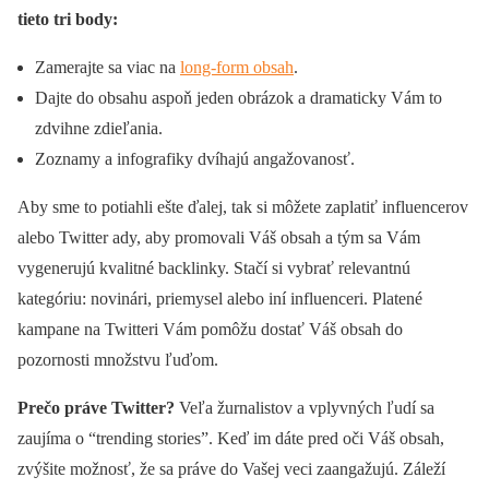
tieto tri body:
Zamerajte sa viac na
long-form obsah
.
Dajte do obsahu aspoň jeden obrázok a dramaticky Vám to
zdvihne zdieľania.
Zoznamy a infografiky dvíhajú angažovanosť.
Aby sme to potiahli ešte ďalej, tak si môžete zaplatiť influencerov
alebo Twitter ady, aby promovali Váš obsah a tým sa Vám
vygenerujú kvalitné backlinky. Stačí si vybrať relevantnú
kategóriu: novinári, priemysel alebo iní influenceri. Platené
kampane na Twitteri Vám pomôžu dostať Váš obsah do
pozornosti množstvu ľuďom.
Prečo práve Twitter?
Veľa žurnalistov a vplyvných ľudí sa
zaujíma o “trending stories”. Keď im dáte pred oči Váš obsah,
zvýšite možnosť, že sa práve do Vašej veci zaangažujú. Záleží