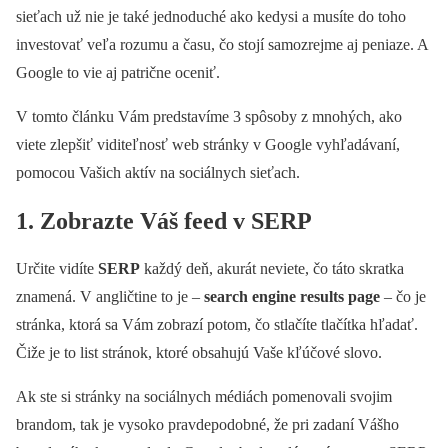
sieťach už nie je také jednoduché ako kedysi a musíte do toho
investovať veľa rozumu a času, čo stojí samozrejme aj peniaze. A
Google to vie aj patrične oceniť.
V tomto článku Vám predstavíme 3 spôsoby z mnohých, ako
viete zlepšiť viditeľnosť web stránky v Google vyhľadávaní,
pomocou Vašich aktív na sociálnych sieťach.
1. Zobrazte Váš feed v SERP
Určite vidíte
SERP
každý deň, akurát neviete, čo táto skratka
znamená. V angličtine to je –
search engine results page
– čo je
stránka, ktorá sa Vám zobrazí potom, čo stlačíte tlačítka hľadať.
Čiže je to list stránok, ktoré obsahujú Vaše kľúčové slovo.
Ak ste si stránky na sociálnych médiách pomenovali svojim
brandom, tak je vysoko pravdepodobné, že pri zadaní Vášho