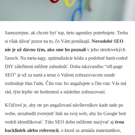
Samozrejme, ak chcete byť top, tieto agentúry potrebujete. Treba
si však dávať pozor na to, čo Vám ponúkajú.
Novodobé SEO
nie je už dávno tým, ako sme ho poznali
v jeho stredovekých
časoch. Na meta-tagy, optimalizácie kódu a podobné hard-coded
DIY záležitosti môžete zabudnúť. Doba takzvaného “off-page
SEO” je už za nami a teraz o Vašom zobrazovacom osude
rozhoduje hlas ľudu. Čím viac ho angažujete a čím viac Vás má
rád, tým lepšie ste hodnotení a následne zobrazovaní.
Kľúčové je, aby ste pri angažovaní návštevníkov kade tade po
webe, nezabudli zverejniť link na svoj web, aby ho Google boti
vedeli identifikovať. Túto SEO dobu môžeme nazývať aj
érou
backliniek alebo referencií
, o ktorú sa armáda matematikov,