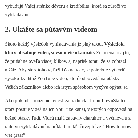
vybudujú Vašej stránke dôveru a kredibilitu, ktorá sa zúročí vo
vyhľadávaní.
2. Ukážte sa pútavým videom
Skoro každý výsledok vyhľadávania je plný textu.
Výsledok,
ktorý obsahuje video, si všimnete okamžite.
Znamená to aj to,
že pritiahne oveľa viacej klikov, aj napriek tomu, že sa zobrazí
nižšie. Aby ste z toho vyťažili čo najviac, je potrebné vytvoriť
vysoko-kvalitné YouTube video, ktoré odpovedá na otázky
Vašich zákazníkov alebo ich istým spôsobom vyzýva opýtať sa.
Ako príklad si môžeme uviesť záhradnícku firmu LawnStarter,
ktorá postuje videá na ich YouTube kanál, v ktorých odpovedá na
bežné otázky ľudí. Videá majú zábavný charakter a vyčnievajú z
radu vo vyhľadávaní napríklad pri kľúčovej fráze: “How to mow
wet grass”.