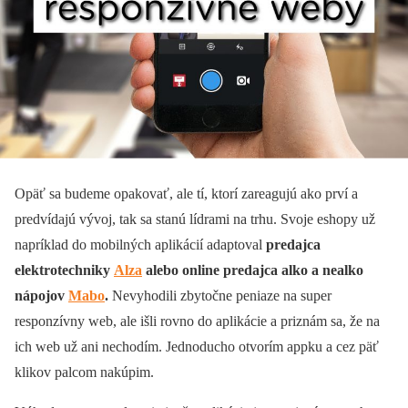
Opäť sa budeme opakovať, ale tí, ktorí zareagujú ako prví a
predvídajú vývoj, tak sa stanú lídrami na trhu. Svoje eshopy už
napríklad do mobilných aplikácií adaptoval
predajca
elektrotechniky
Alza
alebo online predajca alko a nealko
nápojov
Mabo
.
Nevyhodili zbytočne peniaze na super
responzívny web, ale išli rovno do aplikácie a priznám sa, že na
ich web už ani nechodím. Jednoducho otvorím appku a cez päť
klikov palcom nakúpim.