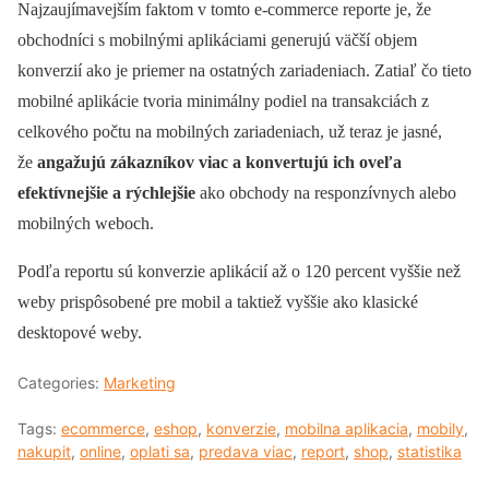
Najzaujímavejším faktom v tomto e-commerce reporte je, že
obchodníci s mobilnými aplikáciami generujú väčší objem
konverzií ako je priemer na ostatných zariadeniach. Zatiaľ čo tieto
mobilné aplikácie tvoria minimálny podiel na transakciách z
celkového počtu na mobilných zariadeniach, už teraz je jasné,
že
angažujú zákazníkov viac a konvertujú ich oveľa
efektívnejšie a rýchlejšie
ako obchody na responzívnych alebo
mobilných weboch.
Podľa reportu sú konverzie aplikácií až o 120 percent vyššie než
weby prispôsobené pre mobil a taktiež vyššie ako klasické
desktopové weby.
Categories:
Marketing
Tags:
ecommerce
,
eshop
,
konverzie
,
mobilna aplikacia
,
mobily
,
nakupit
,
online
,
oplati sa
,
predava viac
,
report
,
shop
,
statistika