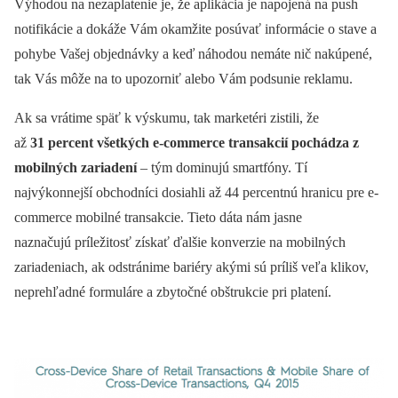
Výhodou na nezaplatenie je, že aplikácia je napojená na push
notifikácie a dokáže Vám okamžite posúvať informácie o stave a
pohybe Vašej objednávky a keď náhodou nemáte nič nakúpené,
tak Vás môže na to upozorniť alebo Vám podsunie reklamu.
Ak sa vrátime späť k výskumu, tak marketéri zistili, že
až
31 percent všetkých e-commerce transakcií pochádza z
mobilných zariadení
– tým dominujú smartfóny. Tí
najvýkonnejší obchodníci dosiahli až 44 percentnú hranicu pre e-
commerce mobilné transakcie. Tieto dáta nám jasne
naznačujú príležitosť získať ďalšie konverzie na mobilných
zariadeniach, ak odstránime bariéry akými sú príliš veľa klikov,
neprehľadné formuláre a zbytočné obštrukcie pri platení.