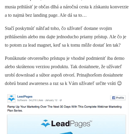
musia prihlásiť je občas dlhá a náročná cesta k získaniu konverzie
a to najmä bez landing page. Ale dá sa to…
Stačí poskytnúť náhľad toho, čo užívateľ dostane svojim
prihlásením alebo mu dajte jednoducho priamy prístup. Ale čo je
to potom za lead magnet, keď sa k tomu môže dostať len tak?
Ponúknutie otvoreného prístupu je vhodné podmieniť iba demo
alebo skrátenou verziou produktu. Tak dosiahnete, že užívateľ
urobí download a súbor aspoň otvorí. Prinajhoršom dosiahnete
dobrú brand awareness a raz sa k Vám užívateľ určite vráti 😉