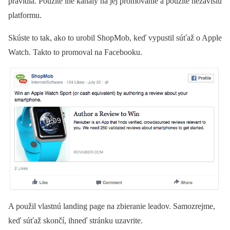
pravidlá. Použite iné kanály na jej promovanie a použite nezávislú
platformu.
Skúste to tak, ako to urobil ShopMob, keď vypustil súťaž o Apple
Watch. Takto to promoval na Facebooku.
A použil vlastnú landing page na zbieranie leadov. Samozrejme,
keď súťaž skončí, ihneď stránku uzavrite.