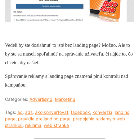
Vedeli by ste dosiahnuť to isté bez landing page? Možno. Ale to
by ste sa museli spoľahnúť na správanie užívateľa, či nájde to, čo
chcete aby našiel.
Spárovanie reklamy s landing page znamená plnú kontrolu nad
kampaňou.
Categories:
Advertising
,
Marketing
Tags:
ad
,
ads
,
ako konvertovat
,
facebook
,
konverzia
,
landing
page
,
pravidla pre landing page
,
prepojenie reklamy s web
strankou
,
reklama
,
web stranka