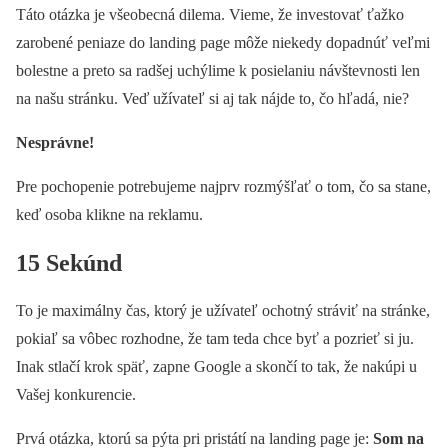
Táto otázka je všeobecná dilema. Vieme, že investovať ťažko
zarobené peniaze do landing page môže niekedy dopadnúť veľmi
bolestne a preto sa radšej uchýlime k posielaniu návštevnosti len
na našu stránku. Veď užívateľ si aj tak nájde to, čo hľadá, nie?
Nesprávne!
Pre pochopenie potrebujeme najprv rozmýšľať o tom, čo sa stane,
keď osoba klikne na reklamu.
15 Sekúnd
To je maximálny čas, ktorý je užívateľ ochotný stráviť na stránke,
pokiaľ sa vôbec rozhodne, že tam teda chce byť a pozrieť si ju.
Inak stlačí krok späť, zapne Google a skončí to tak, že nakúpi u
Vašej konkurencie.
Prvá otázka, ktorú sa pýta pri pristátí na landing page je:
Som na