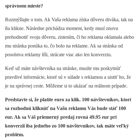
správnom mieste?
Rozmýšlajte o tom. Ak Vaša reklama získa dôveru diváka, tak na
ňu klikne. Následne prichádza moment, kedy musí znovu
prehodnotiť svoju dôveru, zistením, či ho reklama oklamala alebo
mu stránka ponúka to, čo bolo na reklame. Ak sa stránka od
posolstva reklamy líši, strácate viac ako len konverziu.
Keď už máte návštevníka na stránke, musíte mu poskytnúť
pravdivé informácie, ktoré sú v súlade s reklamou a uistiť ho, že
je na správnej ceste. Môžeme si to ukázať na reálnom prípade.
Predstavte si, že platíte euro za klik. 100 návštevníkov, ktorí
sa rozhodnú kliknúť na Vašu reklamu Vás bude stáť 100
eur. Ak sa Váš priemerný predaj rovná 49.95 eur pri
konverzii iba jedného zo 100 návštevníkov, tak máte veľký
problém.