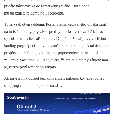
pridáte návštevníka do remarketingového listu a opäť
mu ukazujete reklamu na Facebooku.
Tu sa však otvára dilema. Pošlem remarketovaného diváka opäť
na tú istú landing page, kde pred tým nekonvertoval? Ak áno,
spôsobíte si určite ďalší bounce. Druhá možnosť je vytvoriť inú
landing page, špeciálne venovanú pre remarketing. A taktiež tomu
prispôsobiť reklamu, v ktorej mu pripomeniete, že stále má
záujem o Vašu ponuku. A vy viete, že ten minimálny záujem tam
je, keďže prvý krát ho to zaujalo.
Ak návštevník odišiel bez konverzie z nákupu, tzv. abandoned
shopping cart, tak ho pošlite na zľavu.