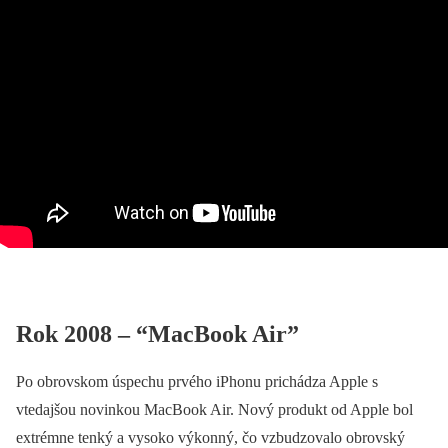
Rok 2008 – “MacBook Air”
Po obrovskom úspechu prvého iPhonu prichádza Apple s
vtedajšou novinkou MacBook Air. Nový produkt od Apple bol
extrémne tenký a vysoko výkonný, čo vzbudzovalo obrovský