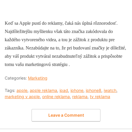
Keď sa Apple pustí do reklamy, čaká nás úplná rôznorodosť.
Najdôležitejšiu myšlienku však táto značka zakódovala do
každého vytvoreného videa, a tou je zážitok z produktu pre
zákazníka. Nezabúdajte na to, že pri budovaní značky je dôležité,
aby váš produkt vytváral nezabudnuteľný zážitok a prispôsobte
tomu vašu marketingovú stratégiu .
Categories:
Marketing
Tags:
apple
,
apple reklama
,
ipad
,
iphone
,
iphone8
,
iwatch
,
marketing v apple
,
online reklama
,
reklama
,
tv reklama
Leave a Comment