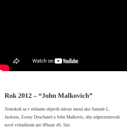
Rok 2012 – “John Malkovich”
Tentokrát sa v reklame objavili slávne mená ako Samule L.
Jackson, Zooey Deschanel a John Malkovic, aby odprezentovali
nové vylepšienie pre iPhone 4S. Siri.