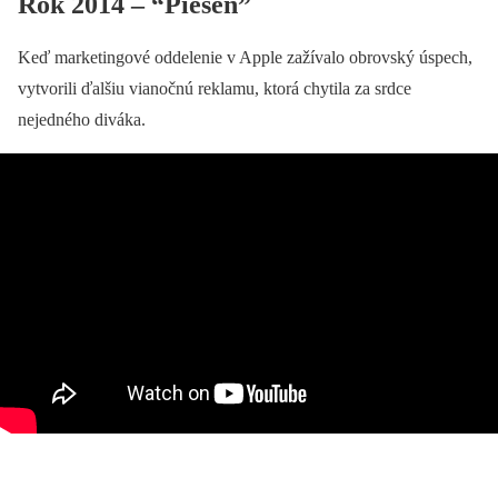
Rok 2014 – “Pieseň”
Keď marketingové oddelenie v Apple zažívalo obrovský úspech,
vytvorili ďalšiu vianočnú reklamu, ktorá chytila za srdce
nejedného diváka.