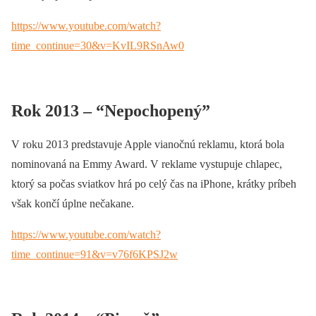
https://www.youtube.com/watch?
time_continue=30&v=KvIL9RSnAw0
Rok 2013 – “Nepochopený”
V roku 2013 predstavuje Apple vianočnú reklamu, ktorá bola
nominovaná na Emmy Award. V reklame vystupuje chlapec,
ktorý sa počas sviatkov hrá po celý čas na iPhone, krátky príbeh
však končí úplne nečakane.
https://www.youtube.com/watch?
time_continue=91&v=v76f6KPSJ2w