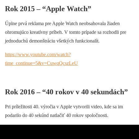
Rok 2015 – “Apple Watch”
Úplne prvá reklama pre Apple Watch neobsahovala žiaden
ohromujúco kreatívny príbeh. V tomto prípade sa rozhodli pre
jednoduchú demonštráciu všetkých funkcionalít.
https://www.youtube.com/watch?
time_continue=5&v=CuwqQcszLeU
Rok 2016 – “40 rokov v 40 sekundách”
Pri príležitosti 40. výročia v Apple vytvorili video, kde sa im
podarilo do 40 sekúnd natlačiť 40 rokov spoločnosti.