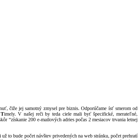
hnuť, čiže jej samotný zmysel pre biznis. Odporúčame ísť smerom od
,
T
imely. V našej reči by teda ciele mali byť špecifické, merateľné,
kôr “získanie 200 e-mailových adries počas 2 mesiacov trvania letnej
 už to bude počet návštev privedených na web stránku, počet prehratí