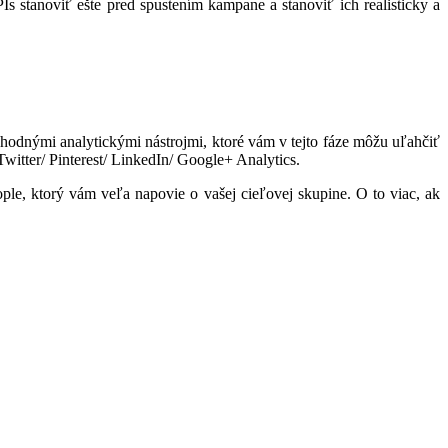
 stanoviť ešte pred spustením kampane a stanoviť ich realisticky a
hodnými analytickými nástrojmi, ktoré vám v tejto fáze môžu uľahčiť
itter/ Pinterest/ LinkedIn/ Google+ Analytics.
le, ktorý vám veľa napovie o vašej cieľovej skupine. O to viac, ak