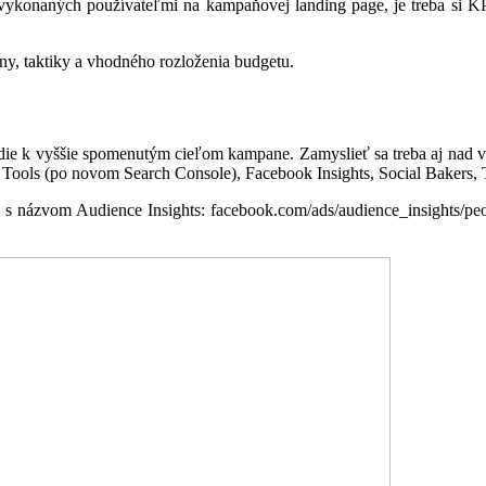
vykonaných používateľmi na kampaňovej landing page, je treba si KPIs
ny, taktiky a vhodného rozloženia budgetu.
edie k vyššie spomenutým cieľom kampane. Zamyslieť sa treba aj nad v
ools (po novom Search Console), Facebook Insights, Social Bakers, Tw
s názvom Audience Insights: facebook.com/ads/audience_insights/peop