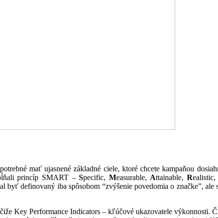
je potrebné mať ujasnené základné ciele, ktoré chcete kampaňou dosia
 spĺňali princíp SMART –
S
pecific,
M
easurable,
A
ttainable,
R
ealistic
mal byť definovaný iba spôsobom “zvýšenie povedomia o značke”, ale s
čiže Key Performance Indicators – kľúčové ukazovatele výkonnosti. Či