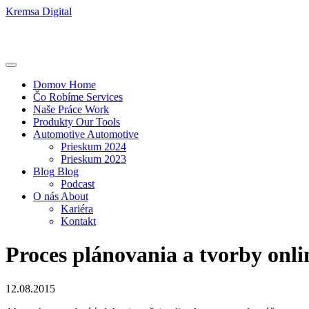
Kremsa Digital
Domov
Home
Čo Robíme
Services
Naše Práce
Work
Produkty
Our Tools
Automotive
Automotive
Prieskum 2024
Prieskum 2023
Blog
Blog
Podcast
O nás
About
Kariéra
Kontakt
Proces plánovania a tvorby onl
12.08.2015