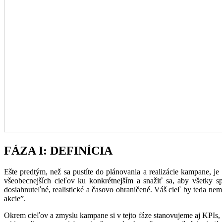
FÁZA I: DEFINÍCIA
Ešte predtým, než sa pustíte do plánovania a realizácie kampane, 
všeobecnejších cieľov ku konkrétnejším a snažiť sa, aby všetky
dosiahnuteľné, realistické a časovo ohraničené. Váš cieľ by teda ne
akcie”.
Okrem cieľov a zmyslu kampane si v tejto fáze stanovujeme aj KPIs, 