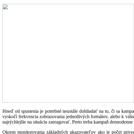
Hneď od spustenia je potrebné neustále dohliadať na to, či sa kampa
vyskočí frekvencia zobrazovania jednotlivých formátov, alebo k vá
najrýchlejšie na situáciu zareagovať. Preto treba kampaň dennodenne
Okrem monitorovania základných ukazovateľov ako je počet priveden