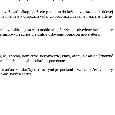
 považovať nákup, vloženie produktu do košíka, zobrazenie kľúčovej
a internete k dispozícii veľa, do pozornosti dávame napr. náš interný
erátov, ľahko by sa vám mohlo stať, že všetok privedený traffic, ktorý
-mailových adries pre ďalšie oslovenie pomocou newslettera.
, neúspechy, konverzie, nekonverzie, kliky, drepy a ďalšie významné
te ich určite nemali nechať nespomenuté.
né marťanské tabuľky s náročnými prepočtami a vzorcami šéfovi, ktorý
 e-mailových adries.