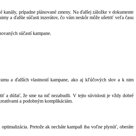
é kanály, prípadne plánované zmeny. Na ďalšej záložke v dokumente
my a ďalšie súčasti inzerátov, čo vám neskôr môže ušetriť veľa času
lánovaných súčastí kampane.
gramu a ďalších vlastností kampane, ako aj kľúčových slov a k nim
 a dúfať, že sme na nič nezabudli. V tejto súvislosti je vždy dobré
 kreatívami a podobným komplikáciám.
optimalizácia. Pretože ak necháte kampaň iba voľne plynúť, oberáte