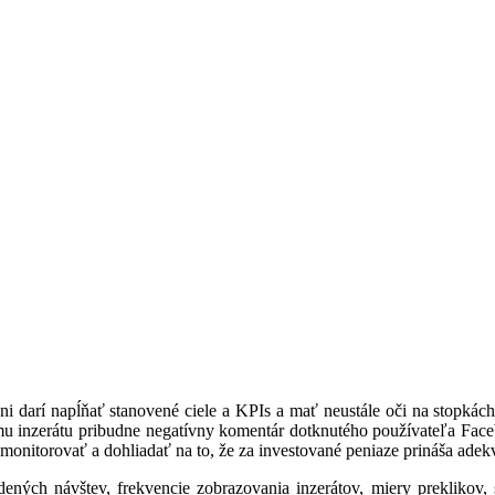
ni darí napĺňať stanovené ciele a KPIs a mať neustále oči na stopkác
šmu inzerátu pribudne negatívny komentár dotknutého používateľa Fac
 monitorovať a dohliadať na to, že za investované peniaze prináša ade
ých návštev, frekvencie zobrazovania inzerátov, miery preklikov, skó