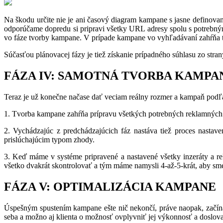
Na škodu určite nie je ani časový diagram kampane s jasne defino
odporúčame dopredu si pripravi všetky URL adresy spolu s potrebným
vo fáze tvorby kampane. V prípade kampane vo vyhľadávaní zahŕňa t
Súčasťou plánovacej fázy je tiež získanie prípadného súhlasu zo str
FÁZA IV: SAMOTNÁ TVORBA KAMPA
Teraz je už konečne načase dať veciam reálny rozmer a kampaň podľa 
1. Tvorba kampane zahŕňa prípravu všetkých potrebných reklamných fo
2. Vychádzajúc z predchádzajúcich fáz nastáva tiež proces nastav
prislúchajúcim typom zhody.
3. Keď máme v systéme pripravené a nastavené všetky inzeráty a rek
všetko dvakrát skontrolovať a tým máme namysli 4-až-5-krát, aby 
FÁZA V: OPTIMALIZÁCIA KAMPANE
Úspešným spustením kampane ešte nič nekončí, práve naopak, začína
seba a možno aj klienta o možnosť ovplyvniť jej výkonnosť a doslov