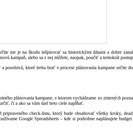
čite nie je na škodu inšpirovať sa historickými dátami a dobre zana
vú kampaň, alebo sa z nej môžete, naopak, poučiť a tentokrát postup
posolstvá, ktoré treba brať v procese plánovania kampane určite do
motného plánovania kampane, v ktorom vychádzame zo zistených poznatkov
iť, či a ako sa vám darí tieto ciele napĺňať.
pripraveného check-listu, ktorý bude obsahovať všetky kroky, deadl
používame Google Spreadsheets – kde si podrobne naplánujete budget