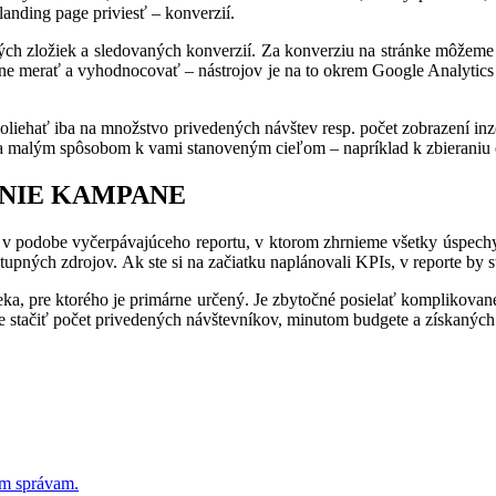
anding page priviesť – konverzií.
vých zložiek a sledovaných konverzií. Za konverziu na stránke môžeme
ne merať a vyhodnocovať – nástrojov je na to okrem Google Analytics n
spoliehať iba na množstvo privedených návštev resp. počet zobrazení inz
ba malým spôsobom k vami stanoveným cieľom – napríklad k zbieraniu e
ENIE KAMPANE
 v podobe vyčerpávajúceho reportu, v ktorom zhrnieme všetky úspechy
pných zdrojov. Ak ste si na začiatku naplánovali KPIs, v reporte by s
veka, pre ktorého je primárne určený. Je zbytočné posielať komplikova
e stačiť počet privedených návštevníkov, minutom budgete a získaných
ým správam.