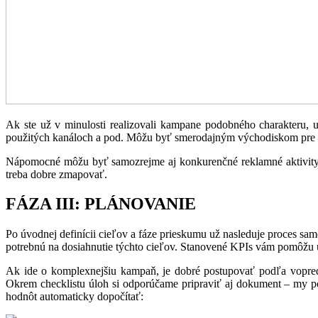
Ak ste už v minulosti realizovali kampane podobného charakteru, ur
použitých kanáloch a pod. Môžu byť smerodajným východiskom pre no
Nápomocné môžu byť samozrejme aj konkurenčné reklamné aktivity a 
treba dobre zmapovať.
FÁZA III: PLÁNOVANIE
Po úvodnej definícii cieľov a fáze prieskumu už nasleduje proces sa
potrebnú na dosiahnutie týchto cieľov. Stanovené KPIs vám pomôžu urč
Ak ide o komplexnejšiu kampaň, je dobré postupovať podľa vopred 
Okrem checklistu úloh si odporúčame pripraviť aj dokument – my 
hodnôt automaticky dopočítať: