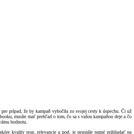
h pre prípad, že by kampaň vybočila zo svojej cesty k úspechu. Či už
ebooku, musíte mať prehľad o tom, čo sa s vašou kampaňou deje a čo
kvátnu hodnotu.
re kvality resp. relevancie a pod. je neustále nutné prihliadať na