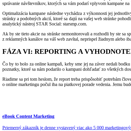
správanie návštevníkov, ktorých sa vám podarí vplyvom kampane na l
Optimalizácia kampane následne vychádza z výkonnosti jej jednotli
stránky a podobných akcií, ktoré sa dajú na vašej web stránke pohodl
analytický nástroj STAR Social: starsmp.com.
Ak by ste tieto akcie na stránke nemonitorovali a rozhodli by ste sa 
z reklamných kanálov na váš web zavítal, neprispel žiadnym alebo i
FÁZA VI: REPORTING A VYHODNOT
Čo by to bolo za online kampaň, keby sme jej na záver nedali bodku
poznatky, ktoré sa nám podarilo o kampani dohľadať zo všetkých dostu
Riadime sa pri tom heslom, že report treba prispôsobiť potrebám člo
o online marketingu počul iba na piatkovej porade vedenia. Jemu bud
eBook Content Marketing
Priemerný zákazník je denne vystavený viac ako 5 000 marketingov