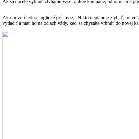
Ak sa chcete vyhnúť zlyhaniu vašej online kampane, odporúčame prečí
Ako hovorí jedno anglické príslovie, “Nikto neplánuje zlyhať, no veľ
vytlačiť a mať ho na očiach vždy, keď sa chystáte vrhnúť do novej k