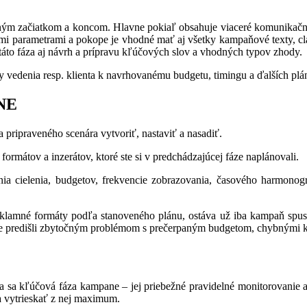
vaným začiatkom a koncom. Hlavne pokiaľ obsahuje viaceré komunikačn
i parametrami a pokope je vhodné mať aj všetky kampaňové texty, clai
áto fáza aj návrh a prípravu kľúčových slov a vhodných typov zhody.
any vedenia resp. klienta k navrhovanému budgetu, timingu a ďalších p
NE
pripraveného scenára vytvoriť, nastaviť a nasadiť.
rmátov a inzerátov, ktoré ste si v predchádzajúcej fáze naplánovali.
enia cielenia, budgetov, frekvencie zobrazovania, časového harmono
lamné formáty podľa stanoveného plánu, ostáva už iba kampaň spustiť
sme predišli zbytočným problémom s prečerpaným budgetom, chybnými
 sa kľúčová fáza kampane – jej priebežné pravidelné monitorovanie a 
a vytrieskať z nej maximum.