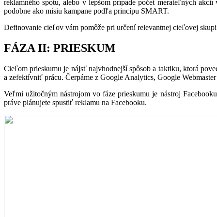
reklamného spotu, alebo v lepšom prípade počet merateľných akcií 
podobne ako misiu kampane podľa princípu SMART.
Definovanie cieľov vám pomôže pri určení relevantnej cieľovej skupi
FÁZA II: PRIESKUM
Cieľom prieskumu je nájsť najvhodnejší spôsob a taktiku, ktorá pov
a zefektívniť prácu. Čerpáme z Google Analytics, Google Webmaster T
Veľmi užitočným nástrojom vo fáze prieskumu je nástroj Facebooku 
práve plánujete spustiť reklamu na Facebooku.