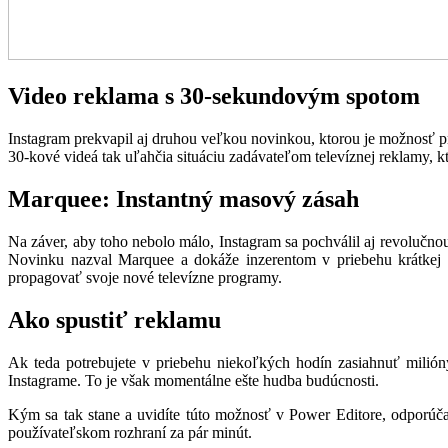
Video reklama s 30-sekundovým spotom
Instagram prekvapil aj druhou veľkou novinkou, ktorou je možnosť p
30-kové videá tak uľahčia situáciu zadávateľom televíznej reklamy, 
Marquee: Instantný masový zásah
Na záver, aby toho nebolo málo, Instagram sa pochválil aj revoluč
Novinku nazval Marquee a dokáže inzerentom v priebehu krátkej 
propagovať svoje nové televízne programy.
Ako spustiť reklamu
Ak teda potrebujete v priebehu niekoľkých hodín zasiahnuť milió
Instagrame. To je však momentálne ešte hudba budúcnosti.
Kým sa tak stane a uvidíte túto možnosť v Power Editore, odporúč
používateľskom rozhraní za pár minút.