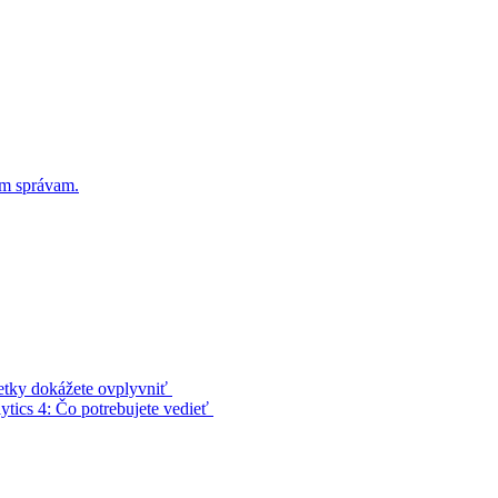
ým správam.
etky dokážete ovplyvniť
tics 4: Čo potrebujete vedieť