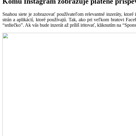
Komu Instagram zobrazuje platené príspe
Snahou siete je zobrazovať používateľom relevantné inzeráty, ktoré 
strán a aplikácií, ktoré používajú. Tak, ako pri veľkom bratovi Faceb
“srdiečko”. Ak vás bude inzerát až príliš iritovať, kliknutím na “Spo