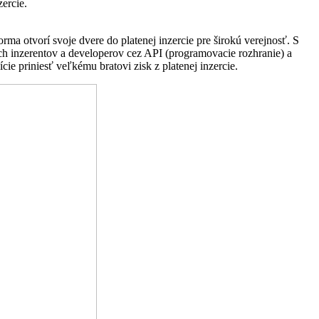
zercie.
ma otvorí svoje dvere do platenej inzercie pre širokú verejnosť. S
ých inzerentov a developerov cez API (programovacie rozhranie) a
ie priniesť veľkému bratovi zisk z platenej inzercie.