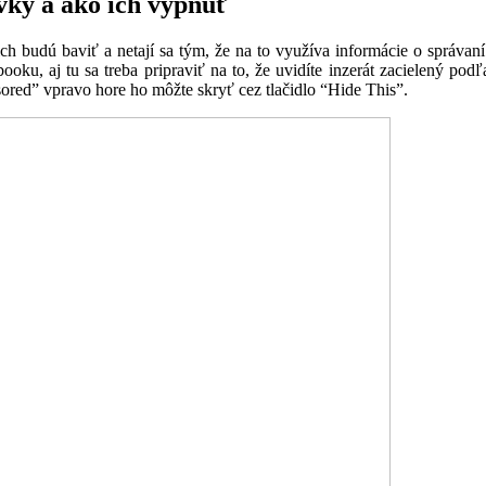
vky a ako ich vypnúť
ich budú baviť a netají sa tým, že na to využíva informácie o správaní
ooku, aj tu sa treba pripraviť na to, že uvidíte inzerát zacielený podľ
nsored” vpravo hore ho môžte skryť cez tlačidlo “Hide This”.