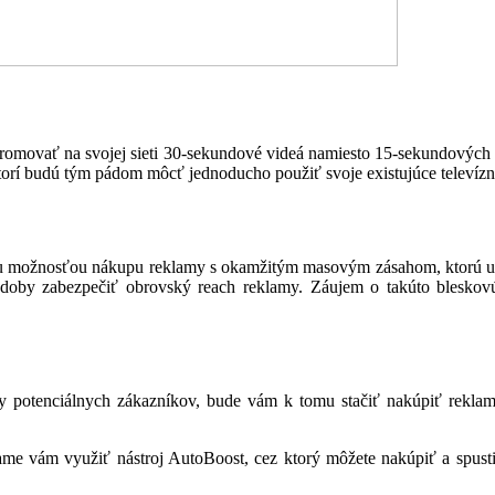
romovať na svojej sieti 30-sekundové videá namiesto 15-sekundových a
ktorí budú tým pádom môcť jednoducho použiť svoje existujúce televízn
nou možnosťou nákupu reklamy s okamžitým masovým zásahom, ktorú urči
doby zabezpečiť obrovský reach reklamy. Záujem o takúto bleskovú
ny potenciálnych zákazníkov, bude vám k tomu stačiť nakúpiť reklam
ame vám využiť nástroj AutoBoost, cez ktorý môžete nakúpiť a spust