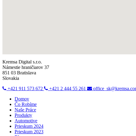
Kremsa Digital s.r.o.
Námestie hraničiarov 37
851 03 Bratislava
Slovakia
+421 911 573 672
+421 2 444 55 261
office_sk@kremsa.c
Domov
Čo Robíme
Naše Práce
Produkty
Automotive
Prieskum 2024
Prieskum 2023