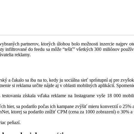
ybraných partnerov, ktorých úlohou bolo možnosti inzercie najprv otesto
y infiltrované do feedu sa môže “tešiť” všetkých 300 miliónov používa
vatelia reklamy.
ý a čakalo sa iba na to, kedy ju sociálna sieť sprístupní aj pre zvyšo
nenie si reklama určite nájde aj v oblasti mobilných aplikácií. Spomeni
testovania získala vďaka reklame na Instagrame vyše 18 000 mobilný
h hier, sa podarilo počas ich kampane zvýšiť mieru konverzií o 25% a
enNet, ktorej sa podarilo znížiť CPM (cena za 1000 zobrazení) o 30% 
viac peňazí.