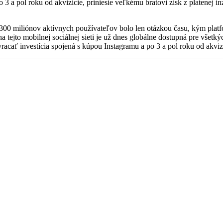
3 a pol roku od akvizície, priniesie veľkému bratovi zisk z platenej in
300 miliónov aktívnych používateľov bolo len otázkou času, kým platfor
 tejto mobilnej sociálnej sieti je už dnes globálne dostupná pre všetk
cať investícia spojená s kúpou Instagramu a po 3 a pol roku od akvizíc