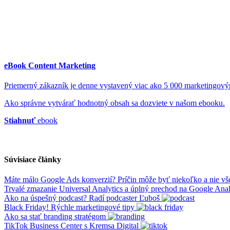
eBook Content Marketing
Priemerný zákazník je denne vystavený viac ako 5 000 marketingov
Ako správne vytvárať hodnotný obsah sa dozviete v našom ebooku.
Stiahnuť
ebook
Súvisiace články
Máte málo Google Ads konverzií? Príčin môže byť niekoľko a nie vš
Trvalé zmazanie Universal Analytics a úplný prechod na Google Analy
Ako na úspešný podcast? Radí podcaster Ľuboš
Black Friday! Rýchle marketingové tipy
Ako sa stať branding stratégom
TikTok Business Center s Kremsa Digital