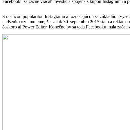
Facebooku sa začne vracať investícia spojená s kúpou Instagramu a po 
S rastúcou popularitou Instagramu a rozrastajúcou sa základňou vyše 
nadšením oznamujeme, že sa tak 30. septembra 2015 stalo a reklama na
čoskoro aj Power Editor. Konečne by sa teda Facebooku mala začať vra