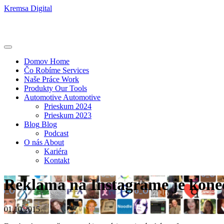
Kremsa Digital
Domov
Home
Čo Robíme
Services
Naše Práce
Work
Produkty
Our Tools
Automotive
Automotive
Prieskum 2024
Prieskum 2023
Blog
Blog
Podcast
O nás
About
Kariéra
Kontakt
Reklama na Instagrame je kone
01.10.2015