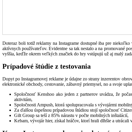
Doteraz boli totiž reklamy na Instagrame dostupné iba pre niekoľko v
aktívnych používateľov. Evidentne sa tak nestalo a na promované post
vyššia, keďže okrem veľkých značiek do hry vstúpujú už aj malý zadá
Prípadové štúdie z testovania
Dopyt po Instagramovej reklame je údajne zo strany inzerentov obrovsk
elektronické obchody, cestovanie, zábavný priemysel, no a svoje uplat
Spoločnosť Kenshoo ako jeden z partnerov uvádza, že počas 
aktivitám,
Spoločnosti Ampush, ktorá spolupracovala s vývojármi mobilnýc
Za ďalšou úspešnou prípadovou štúdiou stojí spoločnosť Citiz
Gilt Group sa teší z 85% nárastu v počte mobilných inštalácií,
Kebam, vývojár hier, získal hráčov, ktorí hrali dlhšie a utrácali 