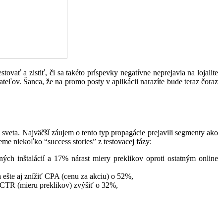
vať a zistiť, či sa takéto príspevky negatívne neprejavia na lojalite
teľov. Šanca, že na promo posty v aplikácii narazíte bude teraz čoraz
k sveta. Najväčší záujem o tento typ propagácie prejavili segmenty ako
eme niekoľko “success stories” z testovacej fázy:
ch inštalácií a 17% nárast miery preklikov oproti ostatným online
 ešte aj znížiť CPA (cenu za akciu) o 52%,
a CTR (mieru preklikov) zvýšiť o 32%,