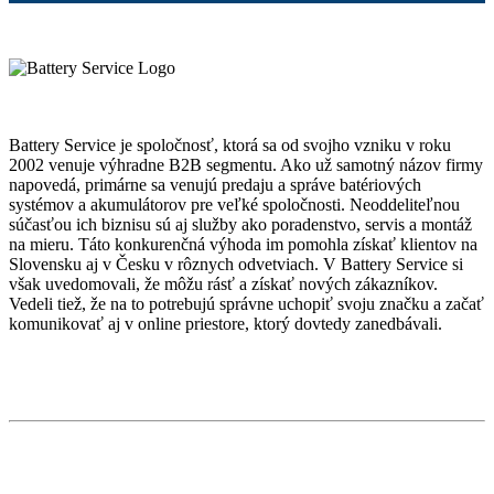
Battery Service je spoločnosť, ktorá sa od svojho vzniku v roku
2002 venuje výhradne B2B segmentu. Ako už samotný názov firmy
napovedá, primárne sa venujú predaju a správe batériových
systémov a akumulátorov pre veľké spoločnosti. Neoddeliteľnou
súčasťou ich biznisu sú aj služby ako poradenstvo, servis a montáž
na mieru. Táto konkurenčná výhoda im pomohla získať klientov na
Slovensku aj v Česku v rôznych odvetviach. V Battery Service si
však uvedomovali, že môžu rásť a získať nových zákazníkov.
Vedeli tiež, že na to potrebujú správne uchopiť svoju značku a začať
komunikovať aj v online priestore, ktorý dovtedy zanedbávali.