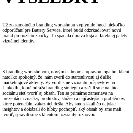
Už zo samotného branding workshopu vyplynulo hneď niekoľko
odporúčaní pre Battery Service, ktoré budú odzrkadľovať novú
brand propozíciu značky. Tu spadala úprava loga aj farebnej palety
vizuálnej identity.
S branding workshopom, novým claimom a úpravou loga bol klient
natoľko spokojný, že nám zveril do starostlivosti aj ďalšie
marketingové aktivity. Vytvorili sme vizualitu príspevkov na
LinkedIn, ktorá odráža branding stratégiu a začali sme na túto
sociálnu sieť tvoriť aj obsah. Ten sa primárne zameriava na
prezentáciu značky, produktov, služieb a najčastejších problémov,
ktoré potenciálni zákazníci riešia. Aby sme získali čo najviac
insightov a dokázali do hĺbky pochopiť, aký obsah by sme mali
tvoriť, spravili sme s klientom rozsiahly rozhovor.