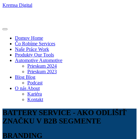
Kremsa Digital
Domov
Home
Čo Robíme
Services
Naše Práce
Work
Produkty
Our Tools
Automotive
Automotive
Prieskum 2024
Prieskum 2023
Blog
Blog
Podcast
O nás
About
Kariéra
Kontakt
BATTERY SERVICE - AKO ODLÍŠIŤ
ZNAČKU V B2B SEGMENTE
BRANDING