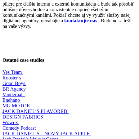
piliere pre ďalšiu internú a externú komunikáciu a bude tak pôsobiť
odlišne, dôveryhodne a konzistentne naprieč všetkými
komunikačnými kanálmi. Pokiaľ chcete aj vy využiť služby našej
digitálnej agentúry, neváhajte a
kontaktujte nás
. Budeme sa tešiť
na vaše výzvy.
Ostatné case studies
Yes Team
Rooster’s
Good Boys
BR Agency
Vanderhall
Enehano
MG MOTOR
JACK DANIEL’S FLAVORED
DESIGN FABRICS
Wowox
Comedy Podcast
JACK DANIEL’S – NOVÝ JACK APPLE