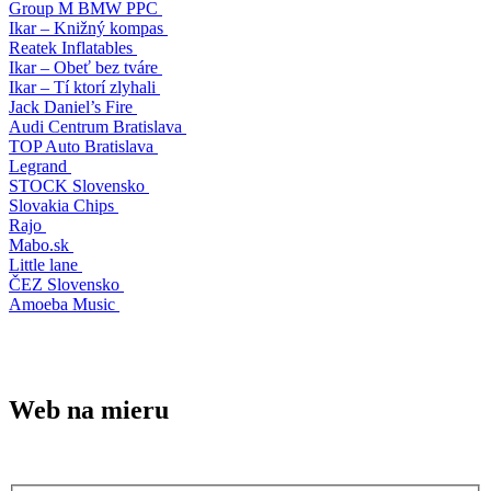
Group M BMW PPC
Ikar – Knižný kompas
Reatek Inflatables
Ikar – Obeť bez tváre
Ikar – Tí ktorí zlyhali
Jack Daniel’s Fire
Audi Centrum Bratislava
TOP Auto Bratislava
Legrand
STOCK Slovensko
Slovakia Chips
Rajo
Mabo.sk
Little lane
ČEZ Slovensko
Amoeba Music
Web na mieru