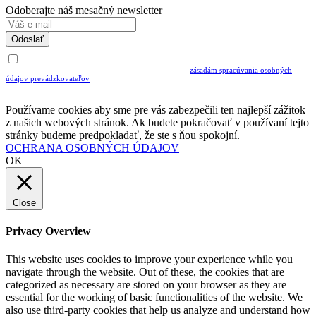
Odoberajte náš mesačný newsletter
Odoslať
Uvedením Vášho emailu a potvrdením ODOSLAŤ súhlasíte s prijímaním Newslettra.
Súčasne potvrdzujete, že ste si prečítali a porozumeli ste
zásadám spracúvania osobných
údajov prevádzkovateľov
Musíte súhlasiť so spracovaním osobných údajov ak chcete odoberať newsletter
Používame cookies aby sme pre vás zabezpečili ten najlepší zážitok
z našich webových stránok. Ak budete pokračovať v používaní tejto
stránky budeme predpokladať, že ste s ňou spokojní.
OCHRANA OSOBNÝCH ÚDAJOV
OK
Close
Privacy Overview
This website uses cookies to improve your experience while you
navigate through the website. Out of these, the cookies that are
categorized as necessary are stored on your browser as they are
essential for the working of basic functionalities of the website. We
also use third-party cookies that help us analyze and understand how