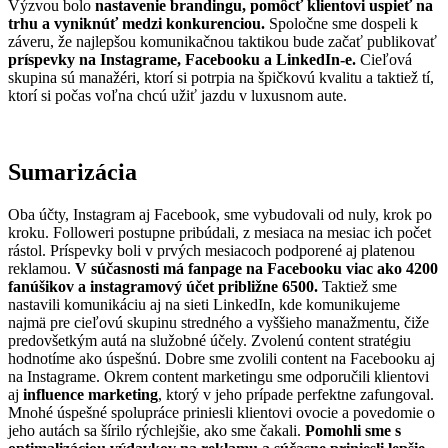
Výzvou bolo
nastavenie brandingu, pomôcť klientovi uspieť na
trhu a vyniknúť medzi konkurenciou.
Spoločne sme dospeli k
záveru, že najlepšou komunikačnou taktikou bude začať publikovať
príspevky na Instagrame, Facebooku a LinkedIn-e.
Cieľová
skupina sú manažéri, ktorí si potrpia na špičkovú kvalitu a taktiež tí,
ktorí si počas voľna chcú užiť jazdu v luxusnom aute.
Sumarizácia
Oba účty, Instagram aj Facebook, sme vybudovali od nuly, krok po
kroku. Followeri postupne pribúdali, z mesiaca na mesiac ich počet
rástol. Príspevky boli v prvých mesiacoch podporené aj platenou
reklamou.
V súčasnosti má fanpage na Facebooku viac ako 4200
fanúšikov a instagramový účet približne 6500.
Taktiež sme
nastavili komunikáciu aj na sieti LinkedIn, kde komunikujeme
najmä pre cieľovú skupinu stredného a vyššieho manažmentu, čiže
predovšetkým autá na služobné účely. Zvolenú content stratégiu
hodnotíme ako úspešnú. Dobre sme zvolili content na Facebooku aj
na Instagrame. Okrem content marketingu sme odporučili klientovi
aj
influence marketing
, ktorý v jeho prípade perfektne zafungoval.
Mnohé úspešné spolupráce priniesli klientovi ovocie a povedomie o
jeho autách sa šírilo rýchlejšie, ako sme čakali.
Pomohli sme s