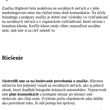
Značka Highrent bola neaktívna na sociálnych sieťach a v jeho
marketingovom mixe mu chýbal tento druh komunikácie. Na účely
brandingu a podpory značky je dobré mať výsledky vo vyhľadávaní
na sociálnych sieťach a v organickom vyhľadávaní, ktoré súvisia s
brandom klienta. Keďže klient vtedy vôbec nepoužíval sociálne
siete, dali sme si za cieľ zmeniť to.
Riešenie
Sústredili sme sa na budovanie povedomia o značke.
Hlavnou
súčasťou bol jednotný vizuál na sociálnych sieťach, ako aj pútavý
obsah, ktorý dopĺňali fotografie krásnych automobilov. Vypracovali
sme
plán komunikácie
a postupne mesiac po mesiaci sme
sledovali, ako čísla rastú. Zvýšenie počtu objednávok nám slúžilo
ako potvrdenie toho, že náš postup bol správny.