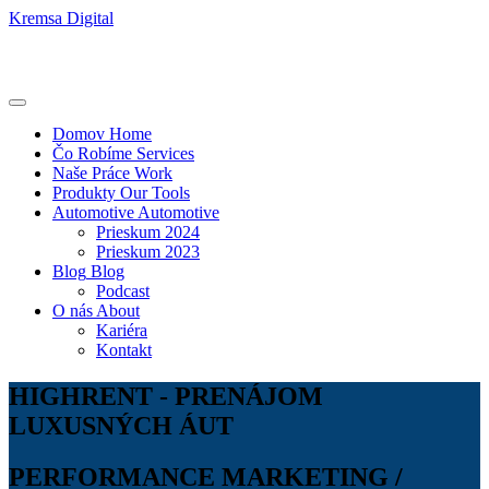
Kremsa Digital
Domov
Home
Čo Robíme
Services
Naše Práce
Work
Produkty
Our Tools
Automotive
Automotive
Prieskum 2024
Prieskum 2023
Blog
Blog
Podcast
O nás
About
Kariéra
Kontakt
HIGHRENT - PRENÁJOM
LUXUSNÝCH ÁUT
PERFORMANCE MARKETING /