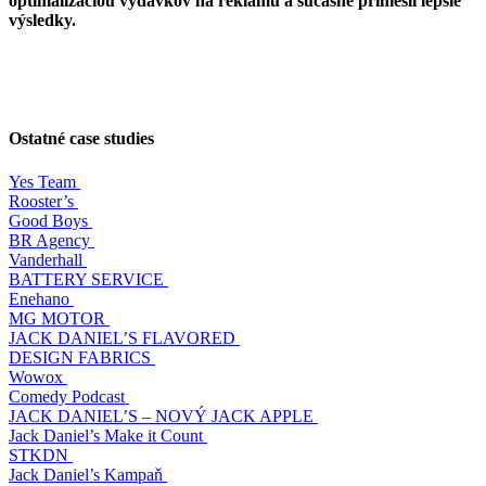
optimalizáciou výdavkov na reklamu a súčasne priniesli lepšie
výsledky.
Ostatné case studies
Yes Team
Rooster’s
Good Boys
BR Agency
Vanderhall
BATTERY SERVICE
Enehano
MG MOTOR
JACK DANIEL’S FLAVORED
DESIGN FABRICS
Wowox
Comedy Podcast
JACK DANIEL’S – NOVÝ JACK APPLE
Jack Daniel’s Make it Count
STKDN
Jack Daniel’s Kampaň