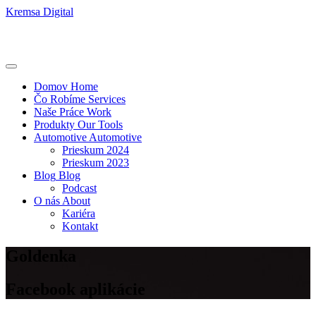
Kremsa Digital
Domov
Home
Čo Robíme
Services
Naše Práce
Work
Produkty
Our Tools
Automotive
Automotive
Prieskum 2024
Prieskum 2023
Blog
Blog
Podcast
O nás
About
Kariéra
Kontakt
Goldenka
Facebook aplikácie