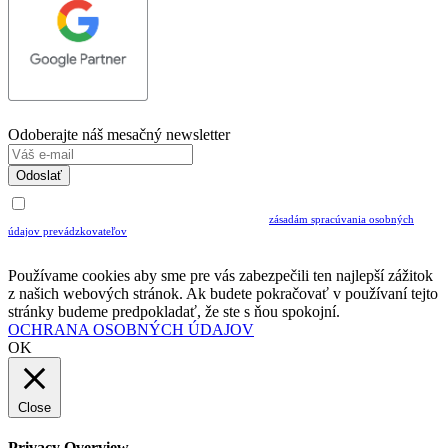
Odoberajte náš mesačný newsletter
Odoslať
Uvedením Vášho emailu a potvrdením ODOSLAŤ súhlasíte s prijímaním Newslettra.
Súčasne potvrdzujete, že ste si prečítali a porozumeli ste
zásadám spracúvania osobných
údajov prevádzkovateľov
Musíte súhlasiť so spracovaním osobných údajov ak chcete odoberať newsletter
Používame cookies aby sme pre vás zabezpečili ten najlepší zážitok
z našich webových stránok. Ak budete pokračovať v používaní tejto
stránky budeme predpokladať, že ste s ňou spokojní.
OCHRANA OSOBNÝCH ÚDAJOV
OK
Close
Privacy Overview