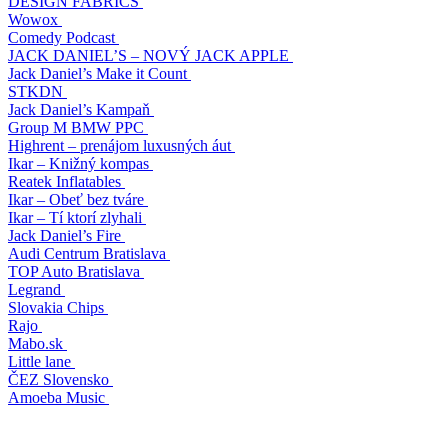
DESIGN FABRICS
Wowox
Comedy Podcast
JACK DANIEL’S – NOVÝ JACK APPLE
Jack Daniel’s Make it Count
STKDN
Jack Daniel’s Kampaň
Group M BMW PPC
Highrent – prenájom luxusných áut
Ikar – Knižný kompas
Reatek Inflatables
Ikar – Obeť bez tváre
Ikar – Tí ktorí zlyhali
Jack Daniel’s Fire
Audi Centrum Bratislava
TOP Auto Bratislava
Legrand
Slovakia Chips
Rajo
Mabo.sk
Little lane
ČEZ Slovensko
Amoeba Music