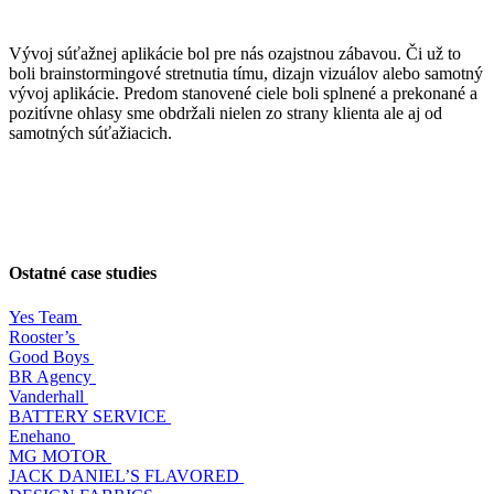
Vývoj súťažnej aplikácie bol pre nás ozajstnou zábavou. Či už to
boli brainstormingové stretnutia tímu, dizajn vizuálov alebo samotný
vývoj aplikácie. Predom stanovené ciele boli splnené a prekonané a
pozitívne ohlasy sme obdržali nielen zo strany klienta ale aj od
samotných súťažiacich.
Ostatné case studies
Yes Team
Rooster’s
Good Boys
BR Agency
Vanderhall
BATTERY SERVICE
Enehano
MG MOTOR
JACK DANIEL’S FLAVORED