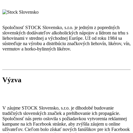
Spoločnosť STOCK Slovensko, s.r.o. je jedným z popredných
slovenských dodávateľov alkoholických nápojov a lídrom na trhu s
liehovinami v strednej a východnej Európe. Už od roku 1984 sa
sústreďuje na výrobu a distribúciu značkových liehovín, likérov, vín,
vermutov a horko-bylinných likérov.
Výzva
V záujme STOCK Slovensko, s.r.o. je dlhodobé budovanie
tradičných slovenských značiek a prehlbovanie ich propagácie.
Spoločnosť nás preto oslovila s požiadavkou vytvorenia reklamnej
kampane na ich Facebook stránke, aby zvýšila záujem u online
užívateľov. Cieľom bolo získať nových fanúšikov pre ich Facebook