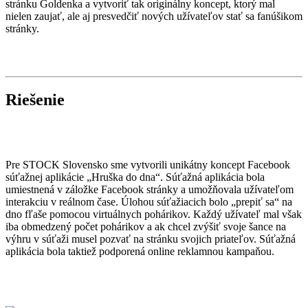
stránku Goldenka a vytvoriť tak originálny koncept, ktorý mal
nielen zaujať, ale aj presvedčiť nových užívateľov stať sa fanúšikom
stránky.
Riešenie
Pre STOCK Slovensko sme vytvorili unikátny koncept Facebook
súťažnej aplikácie „Hruška do dna“. Súťažná aplikácia bola
umiestnená v záložke Facebook stránky a umožňovala užívateľom
interakciu v reálnom čase. Úlohou súťažiacich bolo „prepiť sa“ na
dno fľaše pomocou virtuálnych pohárikov. Každý užívateľ mal však
iba obmedzený počet pohárikov a ak chcel zvýšiť svoje šance na
výhru v súťaži musel pozvať na stránku svojich priateľov. Súťažná
aplikácia bola taktiež podporená online reklamnou kampaňou.